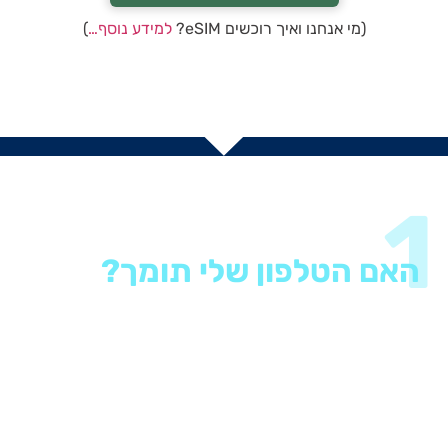
(מי אנחנו ואיך רוכשים eSIM?
למידע נוסף…
)
1
האם הטלפון שלי תומך?
השימוש ב-eSIM אפשרי רק במכשירים תומכים – שזה רוב
הטלפונים שיצאו לשוק בשנים האחרונות. אם המכשיר שלכם
לא ברשימת הדגמים התומכים, אז הוא לא יוכל לטעון חבילת
eSIM.